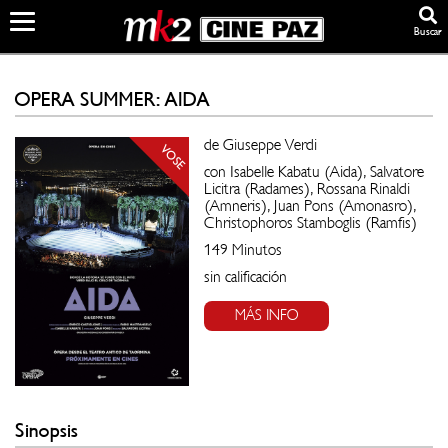
Buscar
OPERA SUMMER: AIDA
de Giuseppe Verdi
VOSE
con Isabelle Kabatu (Aida), Salvatore
Licitra (Radames), Rossana Rinaldi
(Amneris), Juan Pons (Amonasro),
Christophoros Stamboglis (Ramfis)
149 Minutos
sin calificación
MÁS INFO
Sinopsis