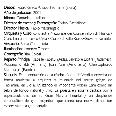
Desde:
Teatro Greco Antico Taormina (Sicilia)
Año de grabación:
2009
Idioma:
Cantada en italiano
Director de escena y Escenografía:
Enrico Castiglione
Director Musical:
Fabio Mastrangelo
Orquesta y Coro:
Orchestra Nazionale dei Conservatori di Musica /
Coro Lirico Francesco Cilea / Corpo di Ballo Koros-Giovanensemble
Vestuario:
Sonia Cammarata
Iluminación:
Lorenzo Tropea
Coreografía:
Rita Colosi
Reparto Principal:
Isabelle Kabatu (Aida), Salvatore Licitra (Radames),
Rossana Rinaldi (Amneris), Juan Pons (Amonasro), Christophoros
Stamboglis (Ramfis)
Sinopsis:
Esta producción de la célebre ópera de Verdi aprovecha de
forma magistral la arquitectura milenaria del teatro griego de
Taormina, en Sicilia, utilizando el imponente volcán Etna como un
telón de fondo natural y vivo. La puesta en escena destaca por la
espectacularidad de su Gran Marcha Triunfal y un despliegue
coreográfico de gran magnitud que cobra una nueva dimensión
expresiva en la gran pantalla.