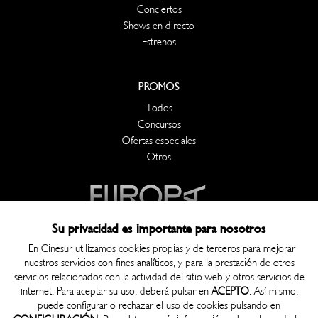
Conciertos
Shows en directo
Estrenos
PROMOS
Todos
Concursos
Ofertas especiales
Otros
Su privacidad es importante para nosotros
En Cinesur utilizamos cookies propias y de terceros para mejorar
nuestros servicios con fines analíticos, y para la prestación de otros
OTROS
servicios relacionados con la actividad del sitio web y otros servicios de
Contacto
internet. Para aceptar su uso, deberá pulsar en
ACEPTO
. Así mismo,
puede configurar o rechazar el uso de cookies pulsando en
Política de Privacidad