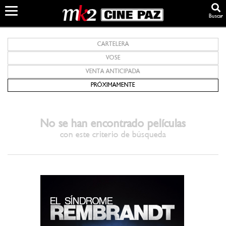
Buscar
CARTELERA
VOSE
VENTA ANTICIPADA
PRÓXIMAMENTE
No se han encontrado películas
con este criterio de búsqueda