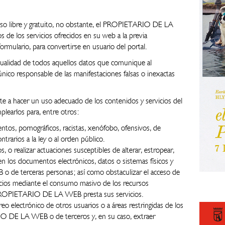
cceso libre y gratuito, no obstante, el PROPIETARIO DE LA
s de los servicios ofrecidos en su web a la previa
rmulario, para convertirse en usuario del portal.
actualidad de todos aquellos datos que comunique al
o responsable de las manifestaciones falsas o inexactas
 a hacer un uso adecuado de los contenidos y servicios del
arlos para, entre otros:
entos, pornográficos, racistas, xenófobo, ofensivos, de
ntrarios a la ley o al orden público.
s, o realizar actuaciones susceptibles de alterar, estropear,
en los documentos electrónicos, datos o sistemas físicos y
de terceras personas; así como obstaculizar el acceso de
vicios mediante el consumo masivo de los recursos
l PROPIETARIO DE LA WEB presta sus servicios.
reo electrónico de otros usuarios o a áreas restringidas de los
O DE LA WEB o de terceros y, en su caso, extraer