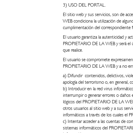
3) USO DEL PORTAL.
El sitio web y sus servicios, son de a
WEB condiciona la utilización de alguno
cumplimentación del correspondiente fo
El usuario garantiza la autenticidad y 
PROPIETARIO DE LA WEB y será el únic
que realice.
El usuario se compromete expresamente
PROPIETARIO DE LA WEB y a no emple
a) Difundir contenidos, delictivos, viol
apología del terrorismo o, en general, co
b) Introducir en la red virus informático
interrumpir o generar errores o daños 
lógicos del PROPIETARIO DE LA WEB o 
otros usuarios al sitio web y a sus ser
informáticos a través de los cuales e
c) Intentar acceder a las cuentas de cor
sistemas informáticos del PROPIETARI