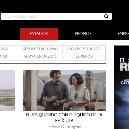
EVENTOS
PROMOS
EMPR
RENOS
SESIONES EXCLUSIVAS
CICLOS EXCLUSIVOS
RTOS
SHOWS EN DIRECTO
ESTRENOS
EL SER QUERIDO CON EL EQUIPO DE LA
PELÍCULA
Miércoles 26 de agosto