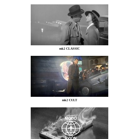
mk2 CLASSIC
mk2 CULT