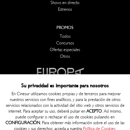
Shows en directo
Estrenos
PROMOS
Todos
Concursos
Ofertas especiales
Otros
Su privacidad es importante para nosotros
En Cinesur utilizamos cookies propias y de terceros para mejorar
nuestros servicios con fines analíticos, y para la prestación de otros
OTROS
servicios relacionados con la actividad del sitio web y otros servicios de
Contacto
internet. Para aceptar su uso, deberá pulsar en
ACEPTO
. Así mismo,
puede configurar o rechazar el uso de cookies pulsando en
Política de Privacidad
CONFIGURACIÓN
. Para obtener más información sobre el uso de las
Política de Cookies
cookies y sus derechos, acceda a nuestra
Política de Cookies
.