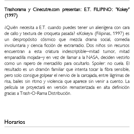
Trashorama y Cinecutre.com presentan: E.T. FILIPINO: "Kokey"
(1997)
¿Quién necesita a E.T. cuando puedes tener un alienígena con cara
de callo y textura de croqueta pasada? «Kokey» (Filipinas, 1997) es
un despropósito cósmico que mezcla drama social, comedia
involuntaria y ciencia ficción de extrarradio. Dos niños sin recursos
encuentran a esta criatura indescriptible—mitad tumor, mitad
empanadilla mojada—y en vez de llamar a la NASA, deciden vestirlo
como un rapero de mercadillo para ocultarlo. Spoiler: no cuela. El
resultado es un dramón familiar que intenta tocar la fibra sensible,
pero solo consigue golpear el nervio de la carcajada, entre lágrimas de
risa, bailes sin ritmo y violencia que aparece sin venir a cuento. La
película se proyectará en versión remasterizada en alta definición
gracias a Trash-O-Rama Distribución.
Horarios