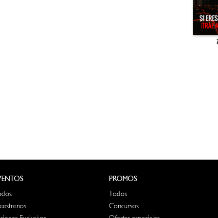
VENTOS
PROMOS
odos
Todos
eestrenos
Concursos