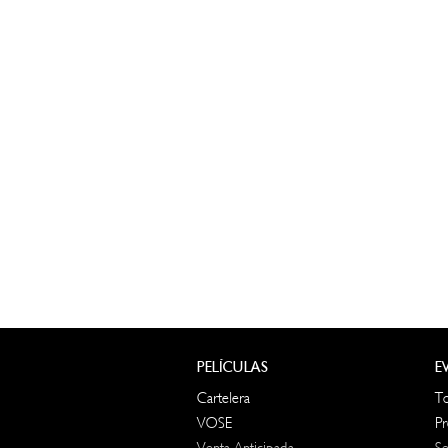
PELÍCULAS
E
Cartelera
T
VOSE
Pr