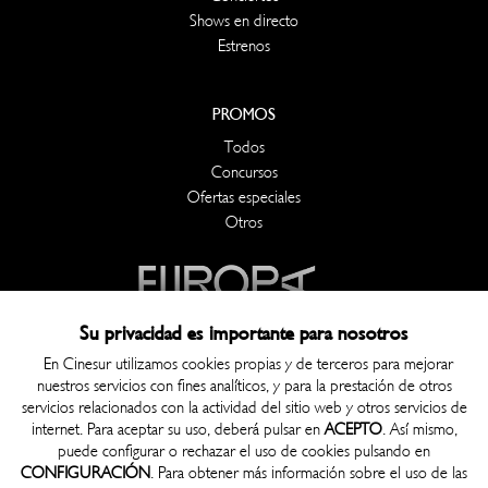
Shows en directo
Estrenos
PROMOS
Todos
Concursos
Ofertas especiales
Otros
Su privacidad es importante para nosotros
En Cinesur utilizamos cookies propias y de terceros para mejorar
nuestros servicios con fines analíticos, y para la prestación de otros
OTROS
servicios relacionados con la actividad del sitio web y otros servicios de
Contacto
internet. Para aceptar su uso, deberá pulsar en
ACEPTO
. Así mismo,
puede configurar o rechazar el uso de cookies pulsando en
Política de Privacidad
CONFIGURACIÓN
. Para obtener más información sobre el uso de las
Política de Cookies