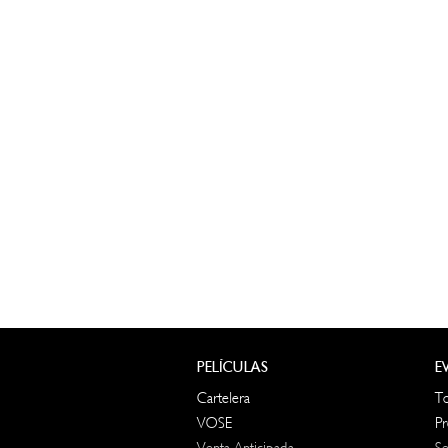
PELÍCULAS
E
Cartelera
T
VOSE
Pr